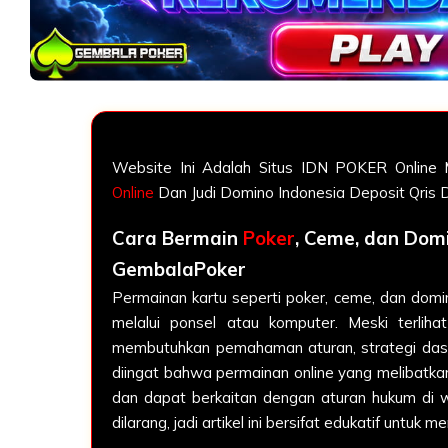
Website Ini Adalah Situs IDN POKER Online
Online
Dan Judi Domino Indonesia Deposit Qris 
Cara Bermain
Poker
, Ceme, dan Dom
GembalaPoker
Permainan kartu seperti poker, ceme, dan domi
melalui ponsel atau komputer. Meski terliha
membutuhkan pemahaman aturan, strategi dasar,
diingat bahwa permainan online yang melibatkan 
dan dapat berkaitan dengan aturan hukum di wil
dilarang, jadi artikel ini bersifat edukatif un