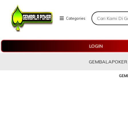
GEMBALAPOKER
Skip
Search
to
Categories
for
Content
items
or
shops
LOGIN
GEMBALAPOKER
GEM