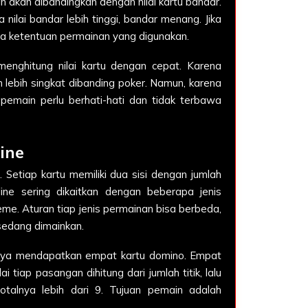
ain akan dibandingkan dengan nilai kartu bandar.
a nilai bandar lebih tinggi, bandar menang. Jika
a ketentuan permainan yang digunakan.
nghitung nilai kartu dengan cepat. Karena
n lebih singkat dibanding poker. Namun, karena
pemain perlu berhati-hati dan tidak terbawa
ine
Setiap kartu memiliki dua sisi dengan jumlah
online sering dikaitkan dengan beberapa jenis
ceme. Aturan tiap jenis permainan bisa berbeda,
sedang dimainkan.
anya mendapatkan empat kartu domino. Empat
i tiap pasangan dihitung dari jumlah titik, lalu
otalnya lebih dari 9. Tujuan pemain adalah