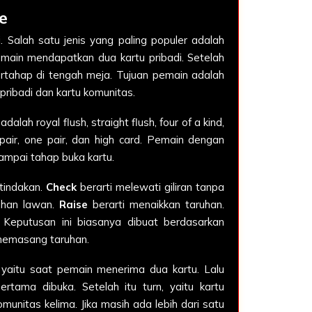
e
 Salah satu jenis yang paling populer adalah
emain mendapatkan dua kartu pribadi. Setelah
bertahap di tengah meja. Tujuan pemain adalah
pribadi dan kartu komunitas.
alah royal flush, straight flush, four of a kind,
wo pair, one pair, dan high card. Pemain dengan
ampai tahap buka kartu.
 tindakan.
Check
berarti melewati giliran tanpa
ruhan lawan.
Raise
berarti menaikkan taruhan.
 Keputusan ini biasanya dibuat berdasarkan
 memasang taruhan.
 yaitu saat pemain menerima dua kartu. Lalu
ertama dibuka. Setelah itu turn, yaitu kartu
omunitas kelima. Jika masih ada lebih dari satu