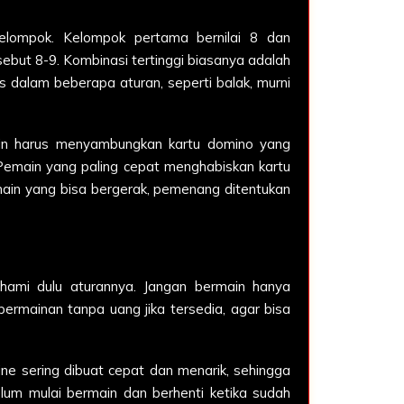
kelompok. Kelompok pertama bernilai 8 dan
isebut 8-9. Kombinasi tertinggi biasanya adalah
sus dalam beberapa aturan, seperti balak, murni
ain harus menyambungkan kartu domino yang
a. Pemain yang paling cepat menghabiskan kartu
main yang bisa bergerak, pemenang ditentukan
hami dulu aturannya. Jangan bermain hanya
permainan tanpa uang jika tersedia, agar bisa
line sering dibuat cepat dan menarik, sehingga
lum mulai bermain dan berhenti ketika sudah